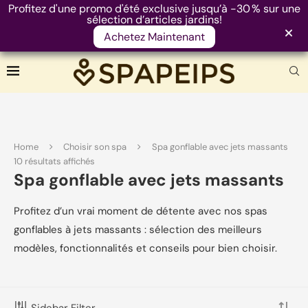
Profitez d'une promo d'été exclusive jusqu’à -30 % sur une
sélection d’articles jardins!
Achetez Maintenant
Home
Choisir son spa
Spa gonflable avec jets massants
FILTRE PRODUITS
10 résultats affichés
Spa gonflable avec jets massants
Profitez d’un vrai moment de détente avec nos spas
FILTRER
gonflables à jets massants : sélection des meilleurs
Prix :
390 €
—
2 200 €
modèles, fonctionnalités et conseils pour bien choisir.
CATEGORIES
Sidebar Filter