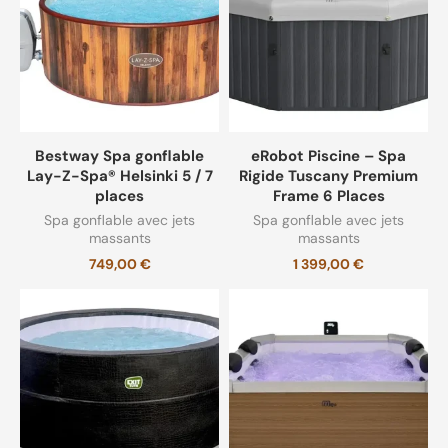
Spa Gonflable pour hiver
(10)
Spa gonflable silencieux
(9)
Bestway Spa gonflable
eRobot Piscine – Spa
Lay-Z-Spa® Helsinki 5 / 7
Rigide Tuscany Premium
places
Frame 6 Places
Spa gonflable avec jets
Spa gonflable avec jets
massants
massants
749,00
€
1 399,00
€