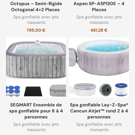
Octopus – Semi-Rigide
Aspen SP-ASP130E – 4
Octogonal 4+2 Places
Places
Spa gonflable avec jets
Spa gonflable avec jets
massants
massants
795,00
€
481,28
€
SEGMART Ensemble de
Spa gonflable Lay-Z-Spa®
spa gonflable pour 6 à 4
Cancun Airjet™ rond 2 à 4
personnes
personnes
Spa gonflable avec jets
Spa gonflable avec jets
massants
massants