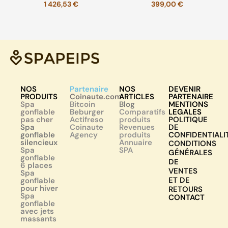
1 426,53
€
399,00
€
NOS
Partenaire
NOS
DEVENIR
PRODUITS
Coinaute.com
ARTICLES
PARTENAIRE
Spa
Bitcoin
Blog
MENTIONS
gonflable
Beburger
Comparatifs
LEGALES
pas cher
Actifreso
produits
POLITIQUE
Spa
Coinaute
Revenues
DE
gonflable
Agency
produits
CONFIDENTIALI
silencieux
Annuaire
CONDITIONS
Spa
SPA
GÉNÉRALES
gonflable
DE
6 places
VENTES
Spa
ET DE
gonflable
pour hiver
RETOURS
Spa
CONTACT
gonflable
avec jets
massants