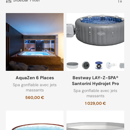
Cartouche filtre eau
(1)
Filtre anti calcaire
(11)
Filtre calcaire
(1)
Filtre pour eau
(11)
Masque
(5)
AquaZen 6 Places
Bestway LAY-Z-SPA®
Non classé
(3)
Santorini Hydrojet Pro
Spa gonflable avec jets
massants
Spa gonflable avec jets
massants
Spa gonflable 6 places
(11)
560,00
€
1 029,00
€
Spa gonflable avec jets massants
(10)
Spa gonflable pas cher
(12)