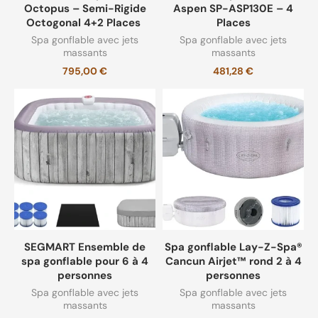
Octopus – Semi-Rigide
Aspen SP-ASP130E – 4
Octogonal 4+2 Places
Places
Spa gonflable avec jets
Spa gonflable avec jets
massants
massants
795,00
€
481,28
€
SEGMART Ensemble de
Spa gonflable Lay-Z-Spa®
spa gonflable pour 6 à 4
Cancun Airjet™ rond 2 à 4
personnes
personnes
Spa gonflable avec jets
Spa gonflable avec jets
massants
massants