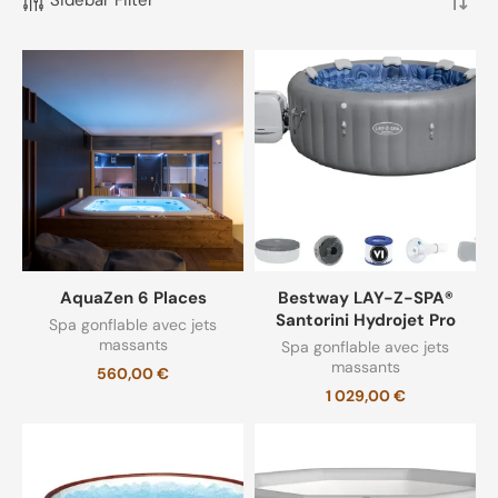
Cartouche filtre eau
(1)
Filtre anti calcaire
(11)
Filtre calcaire
(1)
Filtre pour eau
(11)
Masque
(5)
AquaZen 6 Places
Bestway LAY-Z-SPA®
Non classé
(3)
Santorini Hydrojet Pro
Spa gonflable avec jets
massants
Spa gonflable avec jets
massants
Spa gonflable 6 places
(11)
560,00
€
1 029,00
€
Spa gonflable avec jets massants
(10)
Spa gonflable pas cher
(12)