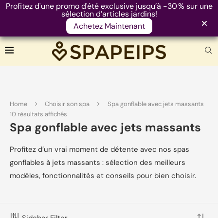
Profitez d'une promo d'été exclusive jusqu’à -30 % sur une
sélection d’articles jardins!
Achetez Maintenant
Home
Choisir son spa
Spa gonflable avec jets massants
FILTRE PRODUITS
10 résultats affichés
Spa gonflable avec jets massants
Profitez d’un vrai moment de détente avec nos spas
FILTRER
gonflables à jets massants : sélection des meilleurs
Prix :
390 €
—
2 200 €
modèles, fonctionnalités et conseils pour bien choisir.
CATEGORIES
Sidebar Filter