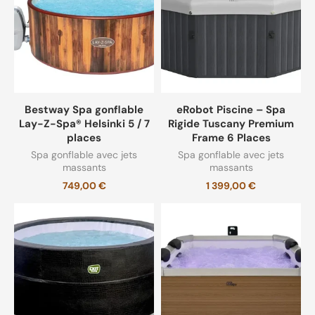
Spa Gonflable pour hiver
(10)
Spa gonflable silencieux
(9)
Bestway Spa gonflable
eRobot Piscine – Spa
Lay-Z-Spa® Helsinki 5 / 7
Rigide Tuscany Premium
places
Frame 6 Places
Spa gonflable avec jets
Spa gonflable avec jets
massants
massants
749,00
€
1 399,00
€