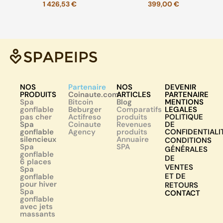
1 426,53
€
399,00
€
NOS
Partenaire
NOS
DEVENIR
PRODUITS
Coinaute.com
ARTICLES
PARTENAIRE
Spa
Bitcoin
Blog
MENTIONS
gonflable
Beburger
Comparatifs
LEGALES
pas cher
Actifreso
produits
POLITIQUE
Spa
Coinaute
Revenues
DE
gonflable
Agency
produits
CONFIDENTIALI
silencieux
Annuaire
CONDITIONS
Spa
SPA
GÉNÉRALES
gonflable
DE
6 places
VENTES
Spa
ET DE
gonflable
pour hiver
RETOURS
Spa
CONTACT
gonflable
avec jets
massants