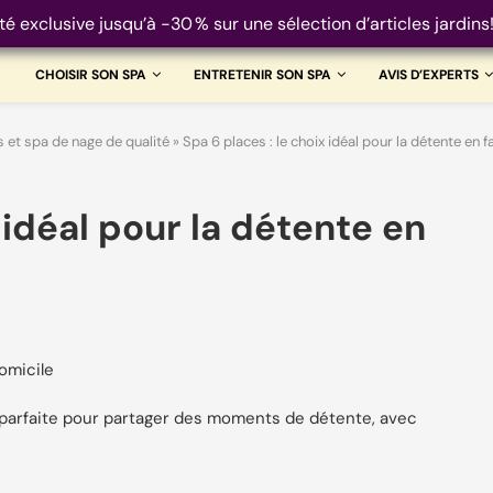
té exclusive jusqu’à -30 % sur une sélection d’articles jardins
CHOISIR SON SPA
ENTRETENIR SON SPA
AVIS D’EXPERTS
s et spa de nage de qualité
»
Spa 6 places : le choix idéal pour la détente en 
 idéal pour la détente en
domicile
n parfaite pour partager des moments de détente, avec