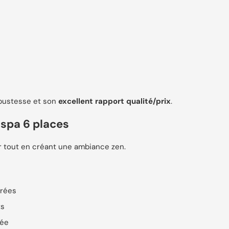
obustesse et son
excellent rapport qualité/prix
.
spa 6 places
ur tout en créant une ambiance zen.
grées
ts
née