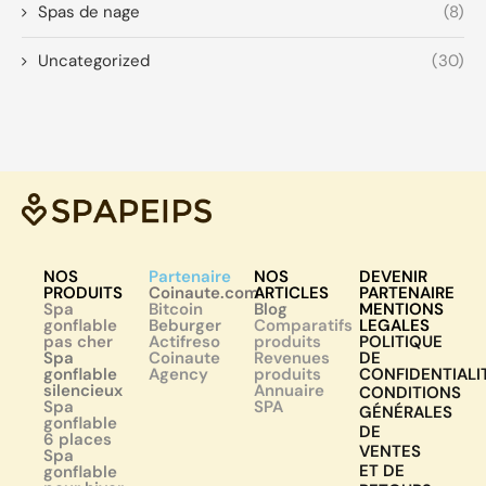
Spas de nage
(8)
Uncategorized
(30)
NOS
Partenaire
NOS
DEVENIR
PRODUITS
Coinaute.com
ARTICLES
PARTENAIRE
Spa
Bitcoin
Blog
MENTIONS
gonflable
Beburger
Comparatifs
LEGALES
pas cher
Actifreso
produits
POLITIQUE
Spa
Coinaute
Revenues
DE
gonflable
Agency
produits
CONFIDENTIALI
silencieux
Annuaire
CONDITIONS
Spa
SPA
GÉNÉRALES
gonflable
DE
6 places
VENTES
Spa
ET DE
gonflable