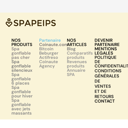
NOS
Partenaire
NOS
DEVENIR
PRODUITS
Coinaute.com
ARTICLES
PARTENAIRE
Spa
Bitcoin
Blog
MENTIONS
gonflable
Beburger
Comparatifs
LEGALES
pas cher
Actifreso
produits
POLITIQUE
Spa
Coinaute
Revenues
DE
gonflable
Agency
produits
CONFIDENTIALI
silencieux
Annuaire
CONDITIONS
Spa
SPA
GÉNÉRALES
gonflable
DE
6 places
VENTES
Spa
ET DE
gonflable
pour hiver
RETOURS
Spa
CONTACT
gonflable
avec jets
massants