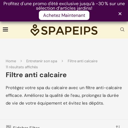
Profitez d'une promo d'été exclusive jusqu’à -30 % sur une
sélection d’articles jardins!
Achetez Maintenant
Home
Entretenir son spa
Filtre anti calcaire
FILTRE PRODUITS
11 résultats affichés
Filtre anti calcaire
Protégez votre spa du calcaire avec un filtre anti-calcaire
FILTRER
efficace. Améliorez la qualité de l’eau, prolongez la durée
Prix :
10 €
—
700 €
de vie de votre équipement et évitez les dépôts.
CATEGORIES
Sidebar Filter