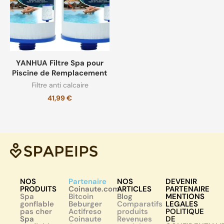
YANHUA Filtre Spa pour
Piscine de Remplacement
Filtre anti calcaire
41,99
€
NOS
Partenaire
NOS
DEVENIR
PRODUITS
Coinaute.com
ARTICLES
PARTENAIRE
Spa
Bitcoin
Blog
MENTIONS
gonflable
Beburger
Comparatifs
LEGALES
pas cher
Actifreso
produits
POLITIQUE
Spa
Coinaute
Revenues
DE