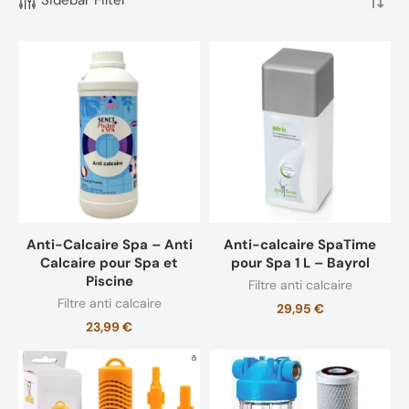
Cartouche filtre eau
(1)
Filtre anti calcaire
(11)
Filtre calcaire
(1)
Filtre pour eau
(11)
Masque
(5)
Anti-Calcaire Spa – Anti
Anti-calcaire SpaTime
Non classé
(3)
Calcaire pour Spa et
pour Spa 1 L – Bayrol
Piscine
Filtre anti calcaire
Filtre anti calcaire
Spa gonflable 6 places
(11)
29,95
€
23,99
€
Spa gonflable avec jets massants
(10)
Spa gonflable pas cher
(12)