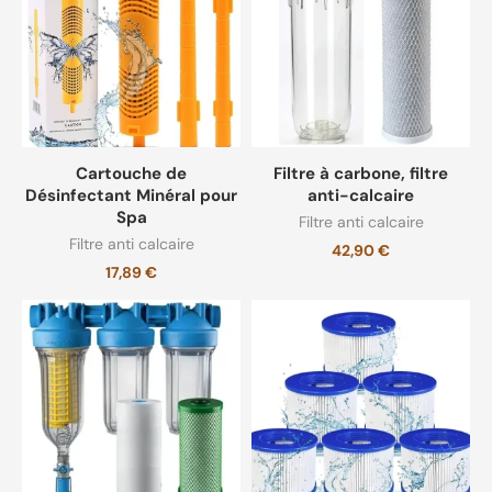
Spa Gonflable pour hiver
(10)
Spa gonflable silencieux
(9)
Cartouche de
Filtre à carbone, filtre
Désinfectant Minéral pour
anti-calcaire
Spa
Filtre anti calcaire
Filtre anti calcaire
42,90
€
17,89
€