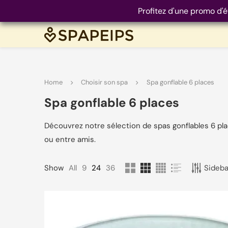
Profitez d'une promo d'é
Home
Choisir son spa
Spa gonflable 6 places
FILTRE PRODUITS
CATEGORIES
Spa gonflable 6 places
Cartouche filtre 
Découvrez notre sélection de spas gonflables 6 plac
FILTRER
ou entre amis.
Filtre anti calcair
Prix :
370 €
—
710 €
Show
All
9
24
36
Sidebar
Filtre calcaire
Filtre pour eau
Masque