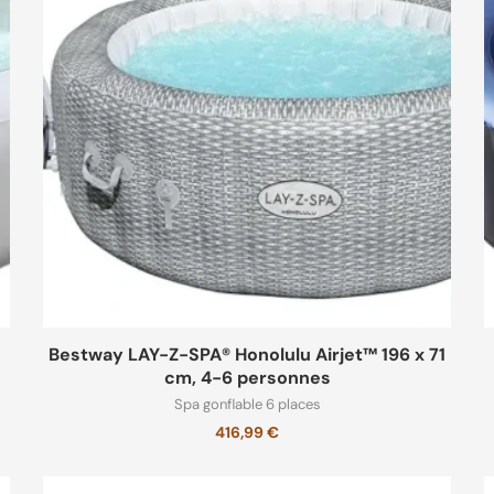
(3)
laces
(11)
c jets
(10)
s cher
(12)
ur hiver
(10)
Bestway LAY-Z-SPA® Honolulu Airjet™ 196 x 71
encieux
(9)
cm, 4-6 personnes
Spa gonflable 6 places
416,99
€