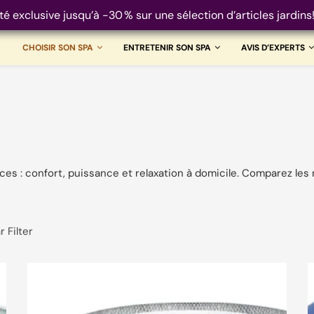
té exclusive jusqu’à -30 % sur une sélection d’articles jardins
CHOISIR SON SPA
ENTRETENIR SON SPA
AVIS D’EXPERTS
eau
(1)
es : confort, puissance et relaxation à domicile. Comparez les 
e
(11)
 Filter
(1)
(11)
(5)