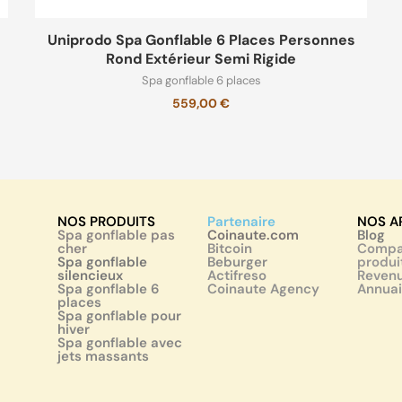
Uniprodo Spa Gonflable 6 Places Personnes
Rond Extérieur Semi Rigide
Spa gonflable 6 places
559,00
€
NOS PRODUITS
Partenaire
NOS A
Spa gonflable pas
Coinaute.com
Blog
cher
Bitcoin
Compar
Spa gonflable
Beburger
produi
silencieux
Actifreso
Revenu
Spa gonflable 6
Coinaute Agency
Annuai
places
Spa gonflable pour
hiver
Spa gonflable avec
jets massants