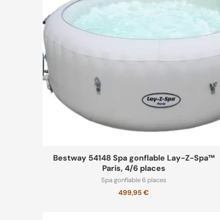
Non classé
Spa gonflable 6 p
Spa gonflable ave
massants
Spa gonflable pa
Spa Gonflable po
Bestway 54148 Spa gonflable Lay-Z-Spa™
Spa gonflable sil
Paris, 4/6 places
Spa gonflable 6 places
499,95
€