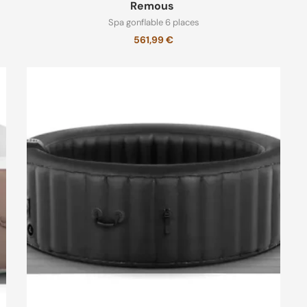
Remous
Spa gonflable 6 places
561,99
€